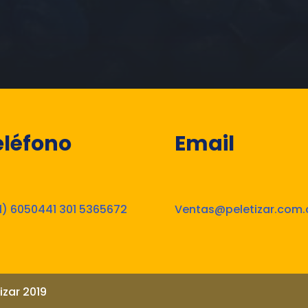
eléfono
Email
1) 6050441 301 5365672
Ventas@peletizar.com.
izar 2019