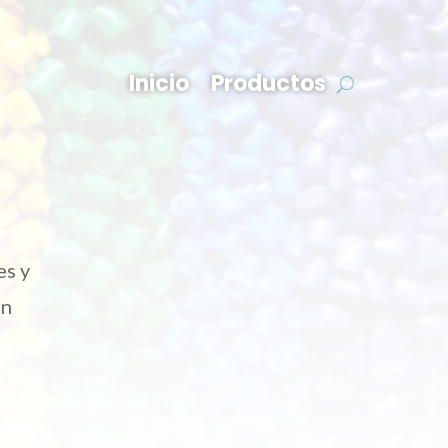
Inicio
Productos
es y
en