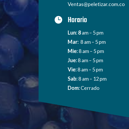
Ventas@peletizar.com.co
Horario

Lun: 8
am – 5 pm
Mar:
8 am – 5 pm
Mie:
8 am – 5 pm
Jue:
8 am – 5 pm
Vie:
8 am – 5 pm
Sab:
8 am – 12 pm
Dom:
Cerrado