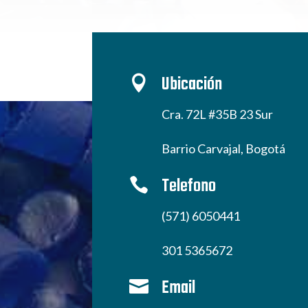
Ubicación

Cra. 72L #35B 23 Sur
Barrio Carvajal, Bogotá
Telefono

(571) 6050441
301 5365672
Email
